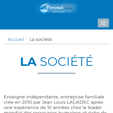
Panneau de gestion des cookies
Togg
navi
Accueil
La société
LA
SOCIÉTÉ
Enseigne indépendante, entreprise familiale
crée en 2010 par Jean Louis LAGADEC après
une expérience de 10 années chez le leader
mondial des ressources humaines et riche de